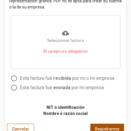
representacion grafica. PDF no es apta para crear su cuenta
o la de su empresa.
cloud_upload
Seleccionar factura
El campo es obligatorio
radio_button_unchecked
Esta factura fué
recibida
por mi o mi empresa
radio_button_unchecked
Esta factura fué
enviada
por mi empresa
NIT ó identificación
Nombre ó razón social
Cancelar
Registrarme